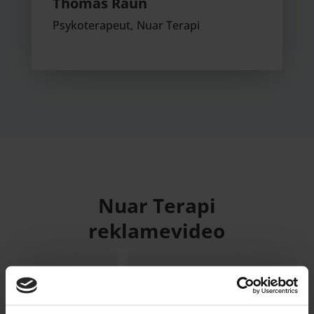
Thomas Raun
Psykoterapeut
,
Nuar Terapi
Nuar Terapi
reklamevideo