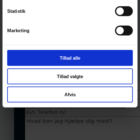
Uanset om det er
Statistik
videoproduktion, hjemmeside
eller annoncering, så er jeg
Marketing
altid frisk på en uforpligtende
snak!
Tillad alle
Giv mig et kald, eller brug
formularen nedenunder.
Tillad valgte
Afvis