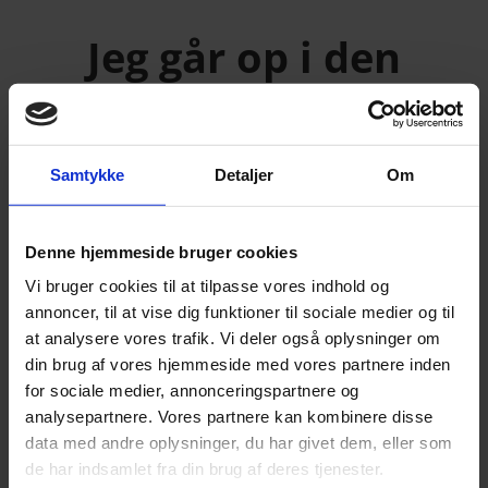
Jeg går op i den
gode oplevelse
Derfor får du et meget ærligt
Samtykke
Detaljer
Om
samarbejde
Denne hjemmeside bruger cookies
Vi bruger cookies til at tilpasse vores indhold og
annoncer, til at vise dig funktioner til sociale medier og til
Du ejer 100%
at analysere vores trafik. Vi deler også oplysninger om
produktet
din brug af vores hjemmeside med vores partnere inden
for sociale medier, annonceringspartnere og
Mange er ikke klar over, at når de
analysepartnere. Vores partnere kan kombinere disse
data med andre oplysninger, du har givet dem, eller som
køber en hjemmeside, så er det
de har indsamlet fra din brug af deres tjenester.
faktisk ikke køberen der ejer den.