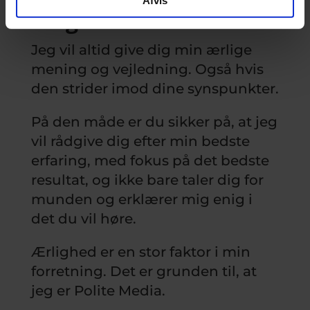
enighed
Jeg vil altid give dig min ærlige
mening og vejledning. Også hvis
den strider imod dine synspunkter.
På den måde er du sikker på, at jeg
vil rådgive dig efter min bedste
erfaring, med fokus på det bedste
resultat, og ikke bare taler dig for
munden og erklærer mig enig i
det du vil høre.
Ærlighed er en stor faktor i min
forretning. Det er grunden til, at
jeg er Polite Media.