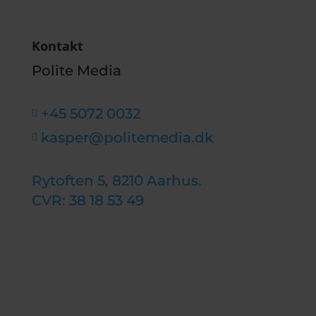
Kontakt
Polite Media
+45 5072 0032

kasper@politemedia.dk

Rytoften 5, 8210 Aarhus.
CVR: 38 18 53 49